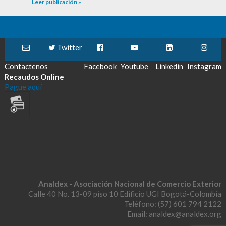
Leer publicación »
Twitter
Contactenos
Facebook
Youtube
Linkedin
Instagram
Recaudos Online
Pague aquí
Analdex - Asociación Nacional de Comercio Exterior
Calle 40 No. 13-09 piso 10 Edificio UGI Bogotá-Colombia
Teléfono: (57) 601 794 2122
Email: analdex@analdex.org