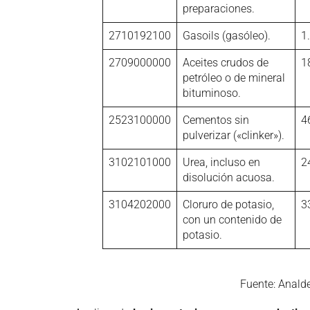
preparaciones.
2710192100
Gasoils (gasóleo).
1
2709000000
Aceites crudos de
1
petróleo o de mineral
bituminoso.
2523100000
Cementos sin
4
pulverizar («clinker»).
3102101000
Urea, incluso en
2
disolución acuosa.
3104202000
Cloruro de potasio,
3
con un contenido de
potasio.
Fuente: Anald