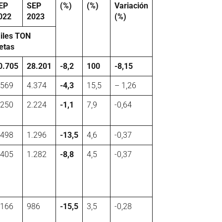
EP
SEP
(%)
(%)
Variación
022
2023
(%)
iles TON
etas
0.705
28.201
-8,2
100
-8,15
.569
4.374
-4,3
15,5
– 1,26
.250
2.224
-1,1
7,9
-0,64
.498
1.296
-13,5
4,6
-0,37
.405
1.282
-8,8
4,5
-0,37
.166
986
-15,5
3,5
-0,28