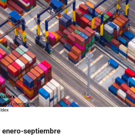
naldex
untos Económicos
ldex
 enero-septiembre