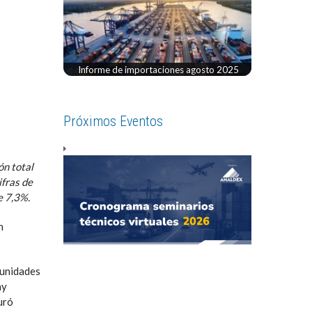
Informe de importaciones agosto 2025
Próximos Eventos
ón total
ifras de
e 7,3%.
n
tunidades
ay
uró