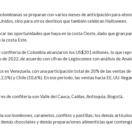
 colombianas se preparan con varios meses de anticipación para aten
 Unidos, sino para otros destinos que también celebran Halloween.
rar las oportunidades que haya en la costa Oeste, dado que gran par
la costa Este.
e confitería de Colombia alcanzaron los US$201 millones, lo que rep
o de 2022, de acuerdo con cifras de Legiscomex con análisis de Anal
os es Venezuela, con una participación total de 20% de las ventas de
,5%) y Chile (10,6%). En ese periodo, las ventas hacia EE. UU. llega
s de confitería son Valle del Cauca, Caldas, Antioquia, Bogotá,
 son bombones, caramelos, confites y pastillas; los demás artículos
 los demás chocolates y demás preparaciones alimenticias que conteng