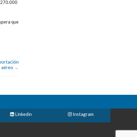
S$270.000
espera que
mportación
o aéreo
→
Linkedin
Instagram