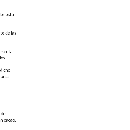
der esta
te de las
resenta
dex.
 dicho
ron a
 de
an cacao.