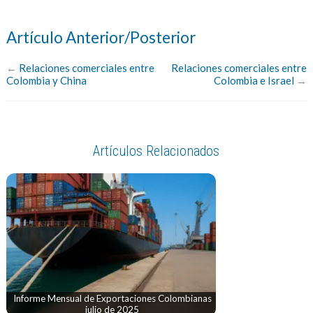
Artículo Anterior/Posterior
←
Relaciones comerciales entre
Relaciones comerciales entre
Colombia y China
Colombia e Israel
→
Artículos Relacionados
Informe Mensual de Exportaciones Colombianas
julio de 2025