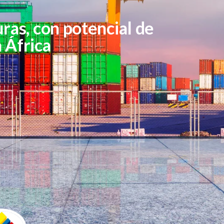
as, con potencial de
 África