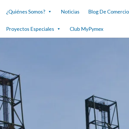
¿Quiénes Somos?
Noticias
Blog De Comercio
Proyectos Especiales
Club MyPymex