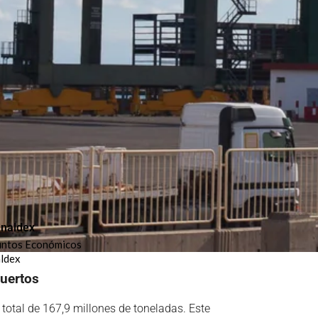
naldex
untos Económicos
ldex
puertos
 total de 167,9 millones de toneladas. Este