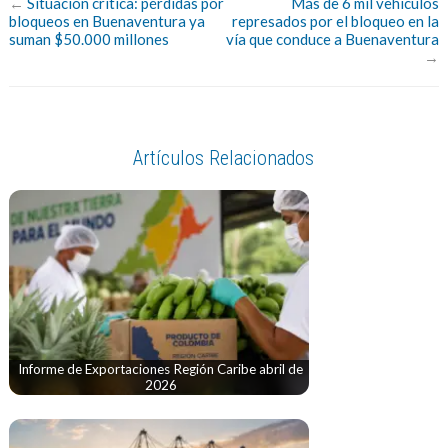
←
Situación crítica: pérdidas por
Más de 6 mil vehículos
bloqueos en Buenaventura ya
represados por el bloqueo en la
suman $50.000 millones
vía que conduce a Buenaventura
→
Artículos Relacionados
Informe de Exportaciones Región Caribe abril de
2026