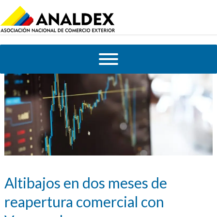
Altibajos en dos meses de
reapertura comercial con