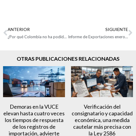
ANTERIOR
SIGUIENTE
¿Por qué Colombia no ha podido sacarles el jugo a las actuales bonanzas del café y del petróleo?
Informe de Exportaciones enero – diciembre de 2021
OTRAS PUBLICACIONES RELACIONADAS
Demoras en la VUCE
Verificación del
elevan hasta cuatro veces
consignatario y capacidad
los tiempos de respuesta
económica, una medida
de los registros de
cautelar más precisa con
importación, advierte
la Ley 2586