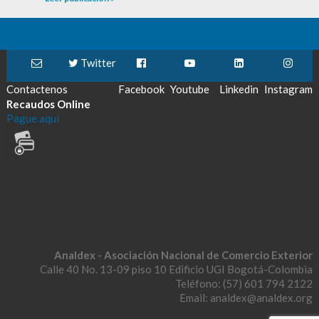
Twitter
Contactenos
Facebook
Youtube
Linkedin
Instagram
Recaudos Online
Pague aquí
Analdex - Asociación Nacional de Comercio Exterior
Calle 40 No. 13-09 piso 10 Edificio UGI Bogotá-Colombia
Teléfono: (57) 601 794 2122
Email: analdex@analdex.org