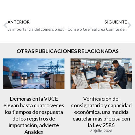
ANTERIOR
SIGUIENTE
La importancia del comercio exterior para el desarrollo sostenible
Consejo Gremial crea Comité de Reactivación para liderar plan de choque por el empleo y la recuperación empresarial
OTRAS PUBLICACIONES RELACIONADAS
Demoras en la VUCE
Verificación del
elevan hasta cuatro veces
consignatario y capacidad
los tiempos de respuesta
económica, una medida
de los registros de
cautelar más precisa con
importación, advierte
la Ley 2586
Analdex
30 julio, 2026