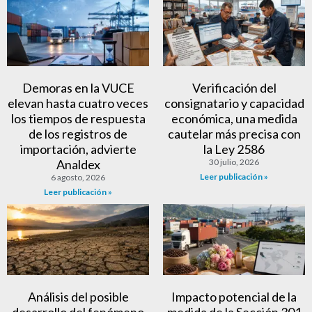
Demoras en la VUCE
Verificación del
elevan hasta cuatro veces
consignatario y capacidad
los tiempos de respuesta
económica, una medida
de los registros de
cautelar más precisa con
importación, advierte
la Ley 2586
Analdex
30 julio, 2026
Leer publicación »
6 agosto, 2026
Leer publicación »
Análisis del posible
Impacto potencial de la