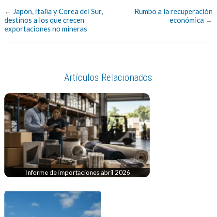
←
Japón, Italia y Corea del Sur,
Rumbo a la recuperación
destinos a los que crecen
económica
→
exportaciones no mineras
Artículos Relacionados
Informe de importaciones abril 2026