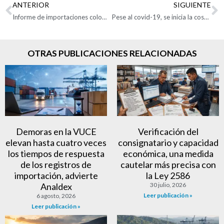
ANTERIOR
SIGUIENTE
Informe de importaciones colombianas de enero a mayo
Pese al covid-19, se inicia la cosecha más grande de café
OTRAS PUBLICACIONES RELACIONADAS
Demoras en la VUCE
Verificación del
elevan hasta cuatro veces
consignatario y capacidad
los tiempos de respuesta
económica, una medida
de los registros de
cautelar más precisa con
importación, advierte
la Ley 2586
Analdex
30 julio, 2026
Leer publicación »
6 agosto, 2026
Leer publicación »