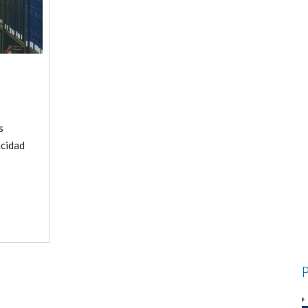
s
icidad
P