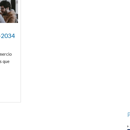
4-2034
omercio
s que
P