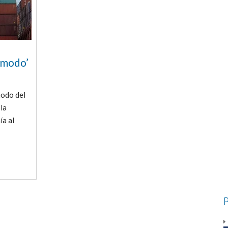
omodo’
modo del
la
ía al
P