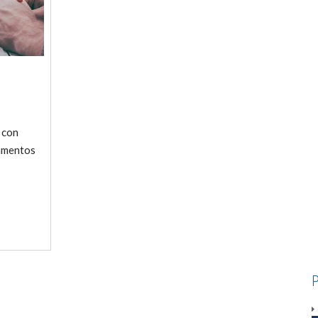
 con
tamentos
P