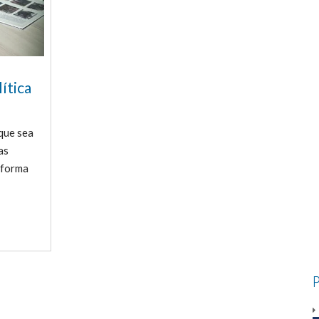
ítica
 que sea
as
e forma
P