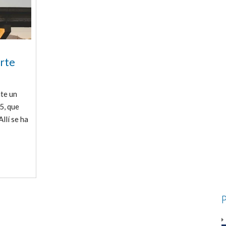
orte
te un
5, que
llí se ha
P