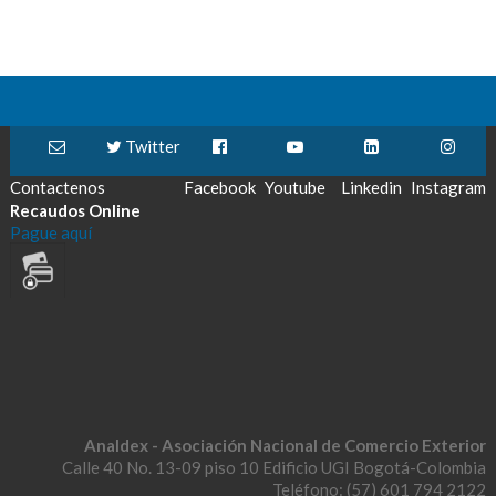
Twitter
Contactenos
Facebook
Youtube
Linkedin
Instagram
Recaudos Online
Pague aquí
Analdex - Asociación Nacional de Comercio Exterior
Calle 40 No. 13-09 piso 10 Edificio UGI Bogotá-Colombia
Teléfono: (57) 601 794 2122