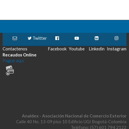
Twitter
Contactenos
Facebook
Youtube
Linkedin
Instagram
Recaudos Online
Pague aquí
Analdex - Asociación Nacional de Comercio Exterior
Calle 40 No. 13-09 piso 10 Edificio UGI Bogotá-Colombia
Teléfono: (57) 601 794 2122