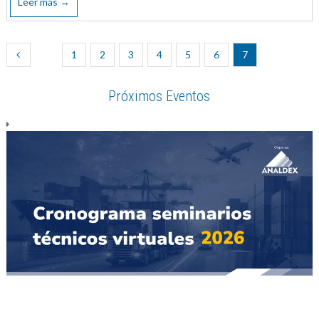
Leer más →
1
2
3
4
5
6
7
Próximos Eventos