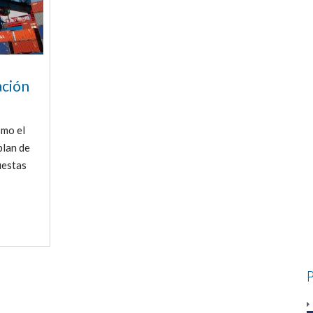
ación
omo el
plan de
uestas
P