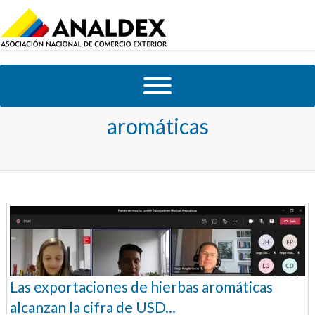
Tag Archives:
Hierbas
aromáticas
Las exportaciones de hierbas aromáticas
alcanzan la cifra de USD...