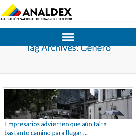
Tag Archives:
Género
Empresarios advierten que aún falta
bastante camino para llegar ...