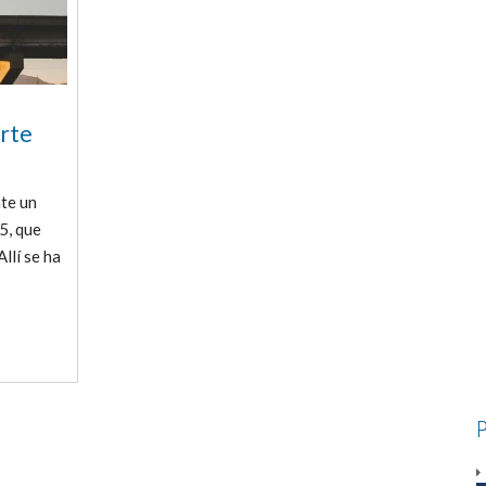
orte
te un
5, que
llí se ha
P