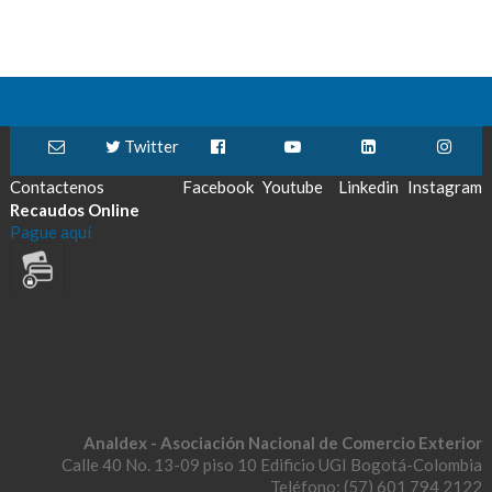
Twitter
Contactenos
Facebook
Youtube
Linkedin
Instagram
Recaudos Online
Pague aquí
Analdex - Asociación Nacional de Comercio Exterior
Calle 40 No. 13-09 piso 10 Edificio UGI Bogotá-Colombia
Teléfono: (57) 601 794 2122