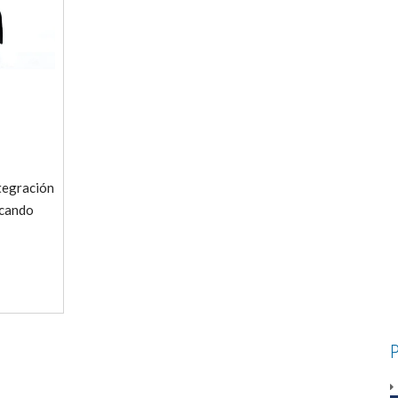
ntegración
icando
P