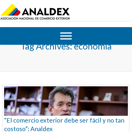
Tag Archives:
economía
“El comercio exterior debe ser fácil y no tan
costoso”: Analdex