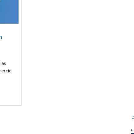
n
las
mercio
P