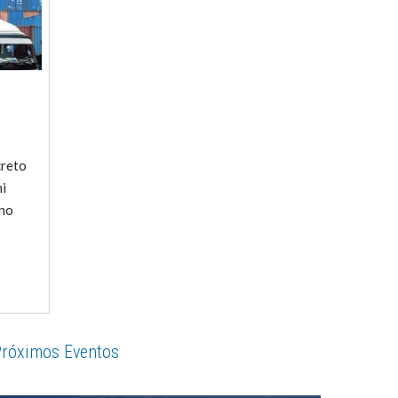
creto
ni
 no
róximos Eventos