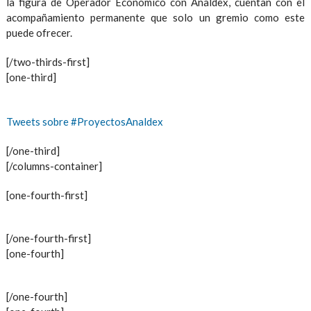
la figura de Operador Económico con Analdex, cuentan con el
acompañamiento permanente que solo un gremio como este
puede ofrecer.
[/two-thirds-first]
[one-third]
Tweets sobre #ProyectosAnaldex
[/one-third]
[/columns-container]
[one-fourth-first]
[/one-fourth-first]
[one-fourth]
[/one-fourth]