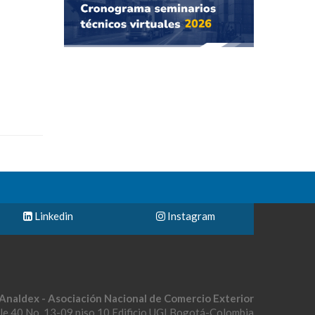
Linkedin
Instagram
Analdex - Asociación Nacional de Comercio Exterior
le 40 No. 13-09 piso 10 Edificio UGI Bogotá-Colombia