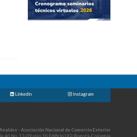
Linkedin
Instagram
Analdex - Asociación Nacional de Comercio Exterior
le 40 No. 13-09 piso 10 Edificio UGI Bogotá-Colombia