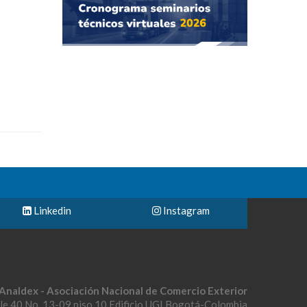
Linkedin
Instagram
Analdex - Asociación Nacional de Comercio Exterior
le 40 No. 13-09 piso 10 Edificio UGI Bogotá-Colombia