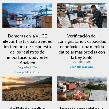
Demoras en la VUCE
Verificación del
elevan hasta cuatro veces
consignatario y capacidad
los tiempos de respuesta
económica, una medida
de los registros de
cautelar más precisa con
importación, advierte
la Ley 2586
Analdex
30 julio, 2026
Leer publicación »
6 agosto, 2026
Leer publicación »
Análisis del posible
Impacto potencial de la