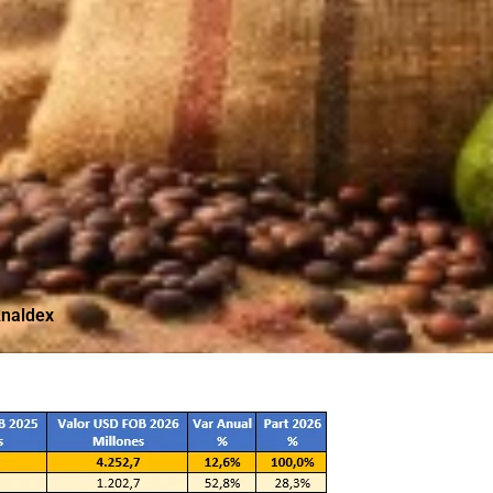
naldex