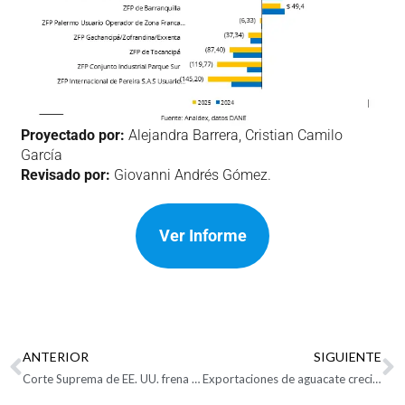
Proyectado por:
Alejandra Barrera, Cristian Camilo
García
Revisado por:
Giovanni Andrés Gómez.
Ver Informe
ANTERIOR
SIGUIENTE
Corte Suprema de EE. UU. frena aranceles por IEEPA: qué cambia desde hoy y qué opciones le quedan a Trump para imponer nuevas tarifas
Exportaciones de aguacate crecieron un 21,3% durante 2025