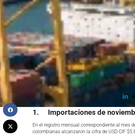
A
1. Importaciones de noviemb
En el registro mensual correspondiente al mes 
colombianas alcanzaron la cifra de USD CIF $5.8