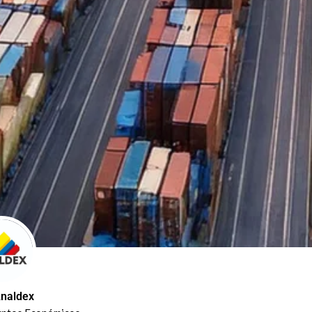
naldex