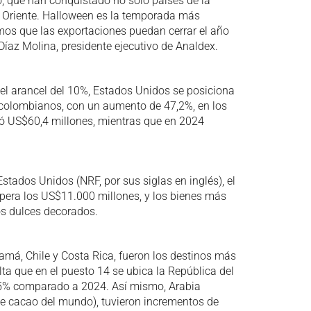
, que han conquistado no solo países de la
o Oriente. Halloween es la temporada más
os que las exportaciones puedan cerrar el año
Díaz Molina, presidente ejecutivo de Analdex.
el arancel del 10%, Estados Unidos se posiciona
colombianos, con un aumento de 47,2%, en los
mó US$60,4 millones, mientras que en 2024
tados Unidos (NRF, por sus siglas en inglés), el
pera los US$11.000 millones, y los bienes más
os dulces decorados.
amá, Chile y Costa Rica, fueron los destinos más
ta que en el puesto 14 se ubica la República del
45% comparado a 2024. Así mismo, Arabia
 de cacao del mundo), tuvieron incrementos de