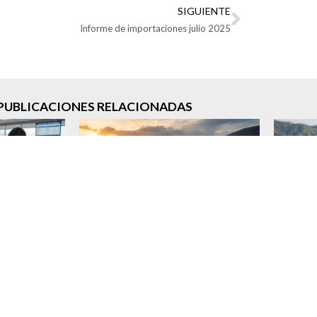
SIGUIENTE
Informe de importaciones julio 2025
PUBLICACIONES RELACIONADAS
signatario y
Análisis del posible desarrollo del
Impact
ica, una
fenómeno de El Niño 2026-
de l
 precisa con
2027: implicaciones para
export
86
Colombia, las cadenas de
6
suministro y el comercio exterior
n »
30 julio, 2026