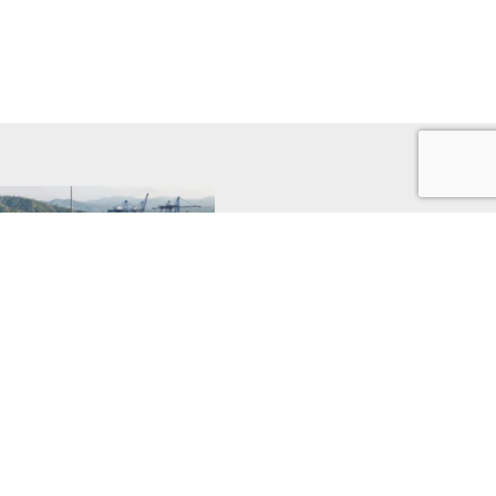
o potencial de la medida
a Sección 301 sobre las
aciones del suroccidente
colombiano
30 julio, 2026
Leer publicación »