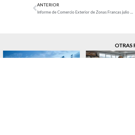
ANTERIOR
Informe de Comercio Exterior de Zonas Francas julio 2025
OTRAS 
Demoras en la VUCE elevan
Verificación del con
hasta cuatro veces los tiempos
capacidad económ
de respuesta de los registros de
medida cautelar más
importación, advierte Analdex
la Ley 25
6 agosto, 2026
30 julio, 202
Leer publicación »
Leer publicació