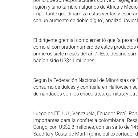
por lo que son exportaciones con valor agregado
región y sino también algunos de África y Medi
importante que dinamiza estas ventas y esperam
con un aumento de doble dígito”, analizó Javier 
El dirigente gremial complementó que “a pesar d
como el comprador número de estos productos 
primeros siete meses del año”. Este destino su
habían sido US$41 millones.
Según la Federación Nacional de Minoristas de Es
consumo de dulces y confitería en Halloween su
demandados son los chocolates, gomitas, y otr
Luego de EE. UU., Venezuela, Ecuador, Perú, Pan
importantes para la confitería colombiana. Resal
Congo, con US$2,8 millones, con un salto de 1
Saudita y Costa de Marfil (principal exportador