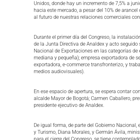
Unidos, donde hay un incremento de 7,5% a jun
hacia este mercado, a pesar del 10% de arancel
al futuro de nuestras relaciones comerciales con
Durante el primer día del Congreso, la instalaci
de la Junta Directiva de Analdex y acto seguido 
Nacional de Exportaciones en las categorías de
mediana y pequeña); empresa exportadora de serv
exportadora, e-commerce transfronterizo, y trabaj
medios audiovisuales).
En ese espacio de apertura, se espera contar co
alcalde Mayor de Bogotá; Carmen Caballero, pre
presidente ejecutivo de Analdex.
De igual forma, de parte del Gobierno Nacional, 
y Turismo, Diana Morales, y Germán Ávila, minis
para el cierre del Congreso, se tiene contempla