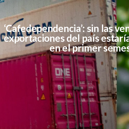
‘Cafedependencia’: sin las ve
exportaciones del país estar
en el primer seme