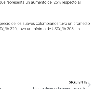
 que representa un aumento del 26% respecto al
l precio de los suaves colombianos tuvo un promedio
USD¢/lb 320, tuvo un mínimo de USD¢/lb 308, un
.
SIGUIENTE
Escasez de contenedores y congestión portuaria, los dos retos de la logística mundial
Informe de importaciones mayo 2025