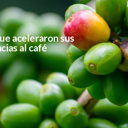
ue aceleraron sus
cias al café