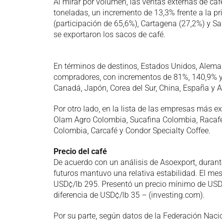
Al mirar por volumen, las ventas externas de caf
toneladas, un incremento de 13,3% frente a la 
(participación de 65,6%), Cartagena (27,2%) y S
se exportaron los sacos de café.
En términos de destinos, Estados Unidos, Alemani
compradores, con incrementos de 81%, 140,9% 
Canadá, Japón, Corea del Sur, China, España y A
Por otro lado, en la lista de las empresas más 
Olam Agro Colombia, Sucafina Colombia, Racaf
Colombia, Carcafé y Condor Specialty Coffee.
Precio del café
De acuerdo con un análisis de Asoexport, durante
futuros mantuvo una relativa estabilidad. El mes
USD¢/lb 295. Presentó un precio mínimo de US
diferencia de USD¢/lb 35 – (investing.com).
Por su parte, según datos de la Federación Nacio