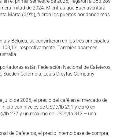
é, en el primer semestre de 2025, llegaron a 353.289
primera mitad de 2024. Mientras que Buenaventura
anta Marta (6,9%), fueron los puertos por donde más
a y Bélgica, se convirtieron en los tres principales
y 103,1%, respectivamente. También aparecen
ustralia.
exportadoras están Federación Nacional de Cafeteros,
é, Sucden Colombia, Louis Dreyfus Company
 julio de 2025, el precio del café en el mercado de
 inició con niveles de USD¢/lb 291 y cerró en
D¢/lb 277 y un máximo de USD¢/lb 312 – una
nal de Cafeteros, el precio interno base de compra,