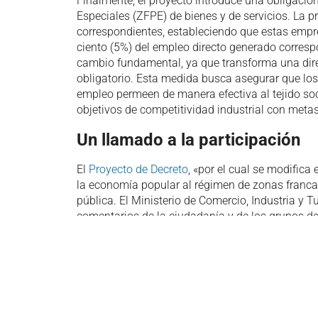
Finalmente, el proyecto introduce una obligaci
Especiales (ZFPE) de bienes y de servicios. La p
correspondientes, estableciendo que estas empr
ciento (5%) del empleo directo generado corresp
cambio fundamental, ya que transforma una direc
obligatorio. Esta medida busca asegurar que los
empleo permeen de manera efectiva al tejido soci
objetivos de competitividad industrial con meta
Un llamado a la participación
El
Proyecto de Decreto
, «por el cual se modifica
la economía popular al régimen de zonas franca
pública. El Ministerio de Comercio, Industria y T
comentarios de la ciudadanía y de los grupos de
electrónico
direccionlegal@analdex.org
hasta el
oportunidad clave para que los actores del secto
normativa.