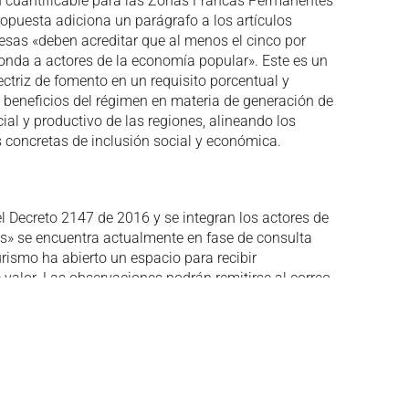
ón cuantificable para las Zonas Francas Permanentes
ropuesta adiciona un parágrafo a los artículos
esas «deben acreditar que al menos el cinco por
onda a actores de la economía popular». Este es un
triz de fomento en un requisito porcentual y
 beneficios del régimen en materia de generación de
al y productivo de las regiones, alineando los
s concretas de inclusión social y económica.
 el Decreto 2147 de 2016 y se integran los actores de
s» se encuentra actualmente en fase de consulta
urismo ha abierto un espacio para recibir
 valor. Las observaciones podrán remitirse al correo
 próximo 4 de agosto de 2025, brindando una
r participen en la construcción de esta importante