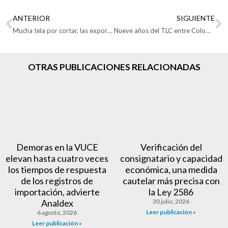
ANTERIOR
SIGUIENTE
Mucha tela por cortar, las exportaciones colombianas de moda crecieron 2,7% a mayo de este año
Nueve años del TLC entre Colombia y Corea del Sur
OTRAS PUBLICACIONES RELACIONADAS
Demoras en la VUCE
Verificación del
elevan hasta cuatro veces
consignatario y capacidad
los tiempos de respuesta
económica, una medida
de los registros de
cautelar más precisa con
importación, advierte
la Ley 2586
Analdex
30 julio, 2026
Leer publicación »
6 agosto, 2026
Leer publicación »