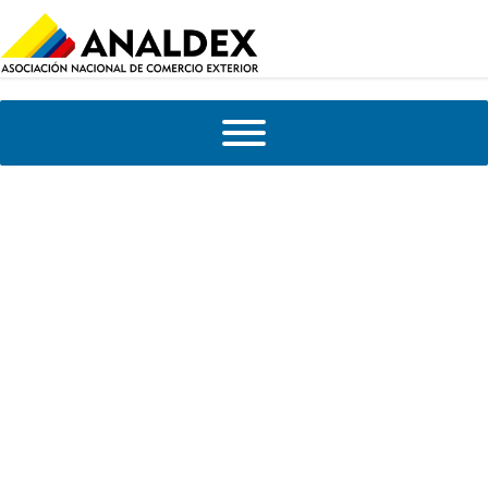
Único TLC con país asiático deja superávit
para Colombia