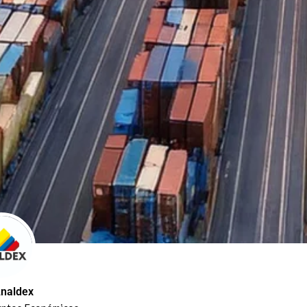
naldex