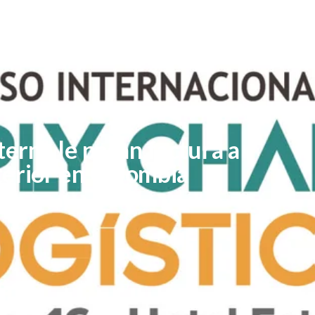
erna le pasan factura a
terior en Colombia