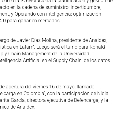
: cómo la IA revoluciona la planificación y gestión de
acto en la cadena de suministro: incertidumbre,
nt, y Operando con inteligencia: optimización
 4.0 para ganar en mercados.
cargo de Javier Díaz Molina, presidente de Analdex,
gística en Latam’. Luego será el turno para Ronald
Supply Chain Management de la Universidad
teligencia Artificial en el Supply Chain: de los datos
de apertura del viernes 16 de mayo, llamado
de carga en Colombia’, con la participación de Nidia
arita García, directora ejecutiva de Defencarga, y la
cnico de Analdex.