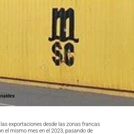
naldex
e las exportaciones desde las zonas francas
on el mismo mes en el 2023, pasando de