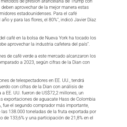
os métodos de presión arancelaria de Trump con
os deben aprovechar de la mejor manera estas
umidores estadounidenses. Para el café
año y para las flores, el 80%”, indicó Javier Díaz
del café en la bolsa de Nueva York ha tocado los
e aprovechar la industria cafetera del país”.
ones de café verde a este mercado alcanzaron los
mparado a 2023, según cifras de la Dian con
lones de telespectadores en EE. UU., tendrá
rdo con cifras de la Dian con análisis de
a a EE. UU. fueron de US$72,2 millones, un
 las exportaciones de aguacate Hass de Colombia
3%, fue el segundo comprador más importante,
 las 138.000 toneladas de la fruta exportada por
o de 133,6% y una participación de 21,8% en el