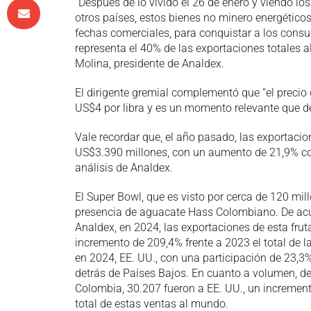
“Después de lo vivido el 26 de enero y viendo l
otros países, estos bienes no minero energétic
fechas comerciales, para conquistar a los cons
representa el 40% de las exportaciones totales al 
Molina, presidente de Analdex.
El dirigente gremial complementó que “el precio 
US$4 por libra y es un momento relevante que deb
Vale recordar que, el año pasado, las exportaci
US$3.390 millones, con un aumento de 21,9% co
análisis de Analdex.
El Super Bowl, que es visto por cerca de 120 mil
presencia de aguacate Hass Colombiano. De acue
Analdex, en 2024, las exportaciones de esta frut
incremento de 209,4% frente a 2023 el total de
en 2024, EE. UU., con una participación de 23,
detrás de Países Bajos. En cuanto a volumen, de
Colombia, 30.207 fueron a EE. UU., un increment
total de estas ventas al mundo.