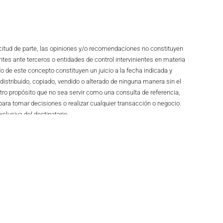
citud de parte, las opiniones y/o recomendaciones no constituyen
tes ante terceros o entidades de control intervinientes en materia
o de este concepto constituyen un juicio a la fecha indicada y
distribuido, copiado, vendido o alterado de ninguna manera sin el
tro propósito que no sea servir como una consulta de referencia,
ara tomar decisiones o realizar cualquier transacción o negocio.
clusiva del destinatario.
SIGUIENTE
Carbón, café y flores, los que más le han sacado provecho al TLC con Corea del Sur
Cerca de 2.000 empresas colombianas exportaron a Unión Europea gracias al TLC