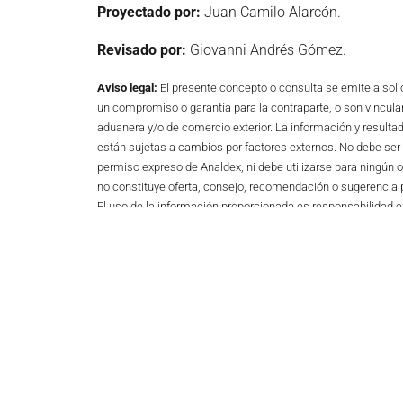
Proyectado por:
Juan Camilo Alarcón.
Revisado por:
Giovanni Andrés Gómez.
Aviso legal:
El presente concepto o consulta se emite a soli
un compromiso o garantía para la contraparte, o son vinculan
aduanera y/o de comercio exterior. La información y resultad
están sujetas a cambios por factores externos. No debe ser 
permiso expreso de Analdex, ni debe utilizarse para ningún o
no constituye oferta, consejo, recomendación o sugerencia p
El uso de la información proporcionada es responsabilidad ex
Fin del documento
ANTERIOR